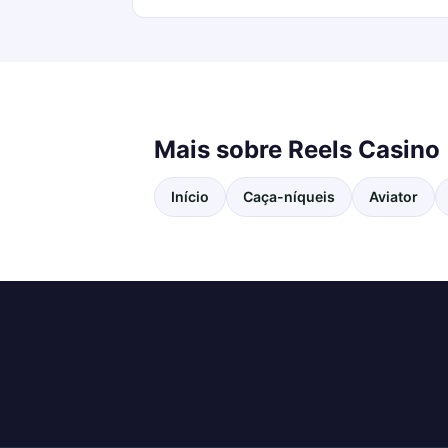
Mais sobre Reels Casino
Início
Caça-níqueis
Aviator